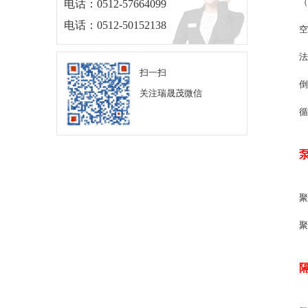
（
电话：0512-57664099
电话：0512-50152138
空
法
扫一扫
倒
关注瑞晟茂微信
循
聚
聚