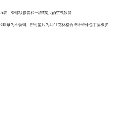
有压力表、管螺纹接套和一段5英尺的空气软管
圈和螺母为不锈钢。密封垫片为4401克林格合成纤维外包丁腈橡胶