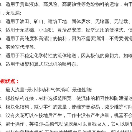
3、适用于贵重液体、高风险、高腐蚀性等危险物料的运输，由
离，无泄漏;
4、适用于油田、矿山、建筑工地、固体废水、无堵塞、无过载
5、适用于无基础、小面积、灵活易安装、经济适用的便携式、
6、适用于高纯度和高清洁的物料，因为不需要润滑，不需要润
品、实验室代理等。
7、适用于不稳定化学特性的流体输送，因其极低的剪切力。如
8、适用于板架和翼式压滤机的喂料泵。
性能优点：
1、最大流量+最小脉动和气体消耗=最佳性能;
2、螺栓结构连接，材料选择范围宽，使流体的相容性和防泄漏达
3、模块化结构，减少零件的数量，使维护更容易，减少维护时间
4、没有火花可以在接地后产生，工作中没有产生热量，机器不会
5、易于操作，英格尔-兰德气动隔膜泵可以自我吸入，它可以调