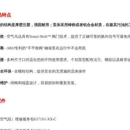
特点
的结构是厚壁注塑，强固耐用；泵体采用铸铁或者铝合金材质，在极其污浊的工
效
- 空气马达具有Simul-Shift™ 阀门技术，提供了正确可靠的换向信号可避免
靠
- ARO专利的“不平衡阀”确保泵在运行中不会死机
捷
- 多种尺寸口径适合您的不同使用需求。个别泵型配有法兰、螺纹以及岐管
全环保
- 全螺栓结构，提供安全的无泄漏的流体操作
维护
- 球阀和端盖设计，容易拆卸和重新安装。
配件
空气段）维修服务包637161-XX-C