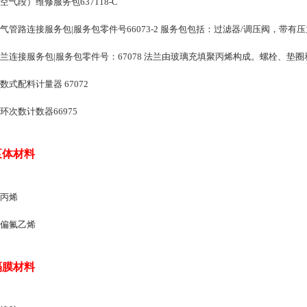
空气段）维修服务包637118-C
气管路连接服务包|服务包零件号66073-2 服务包包括：过滤器/调压阀，带
兰连接服务包|服务包零件号：67078 法兰由玻璃充填聚丙烯构成。螺栓、垫
数式配料计量器 67072
环次数计数器66975
泵体材料
丙烯
偏氟乙烯
隔膜材料