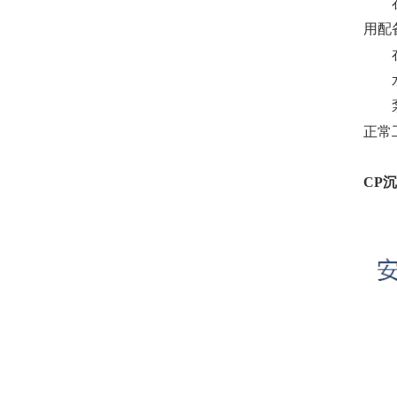
在电
用配
在轴
水冷
泵工
正常
CP