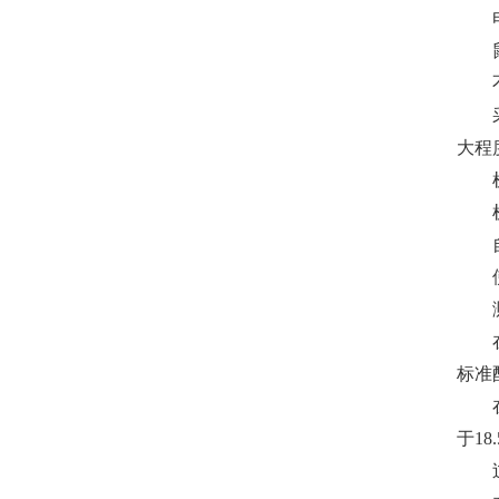
电
鼠笼
不
采用
大程
机
机械
自动
使泵
测
在油
标准
在接
于18
过