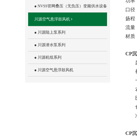
功率：
● NVSS管网叠压（无负压）变频供水设备
口径：
扬程：
川源空气悬浮鼓风机
流量：9
● 川源陆上泵系列
材质：
● 川源潜水泵系列
CP
● 川源机组系列
废
● 川源空气悬浮鼓风机
都
一
农畜
医院
食品
净
CP