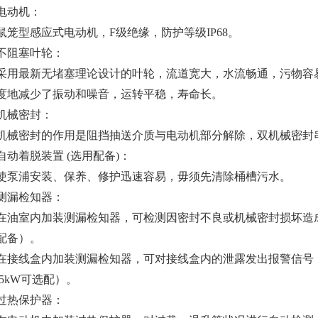
动机：
型感应式电动机，F级绝缘，防护等级IP68。
阻塞叶轮：
最新无堵塞理论设计的叶轮，流道宽大，水流畅通，污物容易
度地减
少了振动和噪音，运转平稳，寿命长。
械密封：
密封的作用是阻挡抽送介质与电动机部分解除，双机械密封串
着脱装置 (选用配备)：
浦安装、保养、修护迅速容易，毋须先清除桶槽污水。
漏检知器：
室内加装测漏检知器，可检测因密封不良或机械密封损坏造成之泄
配备）。
线盒内加装测漏检知器，可对接线盒内的泄露发出报警信号，
.5kW可
选配）。
热保护器：