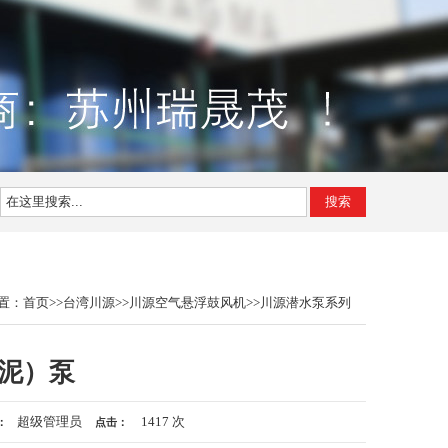
搜索
置：
首页
>>
台湾川源
>>
川源空气悬浮鼓风机
>>
川源潜水泵系列
（泥）泵
超级管理员
1417 次
：
点击：